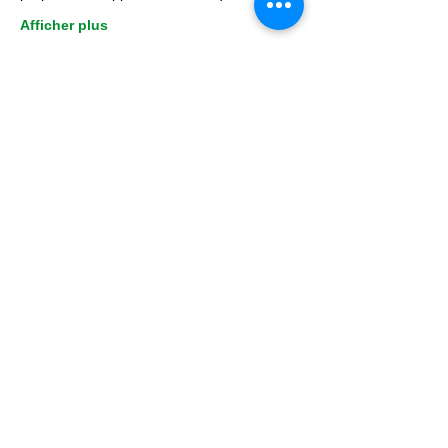
Afficher plus
Partager cet événement
Faire un don
© 2023 - Centre Daily-Bul & C°
Tous droits réservés
Rue de la Loi, 14 B-7100 La Louvière
☎
+32 (0)64 22 46 99
info@dailybulandco.be