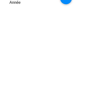
Année
2010
Format
15 x 21 cm
Justification du tirage ordinaire
600 exemplaires numérotés de 1 à
600.
Faire un don
© 2023 - Centre Daily-Bul & C°
Tous droits réservés
Rue de la Loi, 14 B-7100 La Louvière
☎
+32 (0)64 22 46 99
info@dailybulandco.be