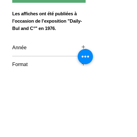
Les affiches ont été publiées à
l'occasion de l'exposition "Daily-
Bul and C°" en 1976.
Année
1976
Format
50 x 70 cm
Faire un don
© 2023 - Centre Daily-Bul & C°
Tous droits réservés