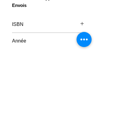
Envois
ISBN
978-2905657626
Année
1990
Faire un don
© 2023 - Centre Daily-Bul & C°
Tous droits réservés
Rue de la Loi, 14 B-7100 La Louvière
☎
+32 (0)64 22 46 99
info@dailybulandco.be