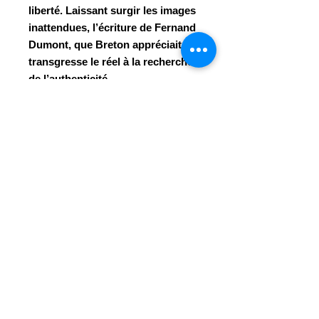
liberté. Laissant surgir les images
inattendues, l’écriture de Fernand
Dumont, que Breton appréciait,
transgresse le réel à la recherche
de l’authenticité.
ISBN
978-2-80402-256-3
Année
Mars 2010 (1ère éd. 1939)
Dans un mystérieux château se
déro
Faire un don
© 2023 - Centre Daily-Bul & C°
Tous droits réservés