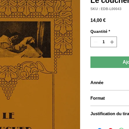
Le coucher
SKU : EDB-L00043
Prix
14,00 €
Quantité
*
Aj
Année
1984
Format
17 x 23 cm
Justification du tir
500 exemplaires su