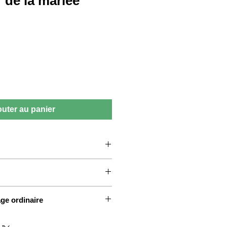
 de la mariée
outer au panier
age ordinaire
r papier offset Darwin numérotés