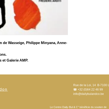
ain de Wasseige, Philippe Minyana, Anne-
ions.
s et Galerie AMP.
Rue de la Loi, 14 B-7100 
 don
☎ +32 (0)64 22 46 99
info@dailybulandco.be
Le Centre Daily-Bul & C° bénéficie du soutien de