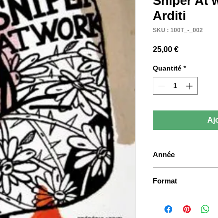
Sniper At w
Arditi
SKU : 100T_-_002
Prix
25,00 €
Quantité
*
Aj
Année
2010
Format
28,5 x 23,5 cm