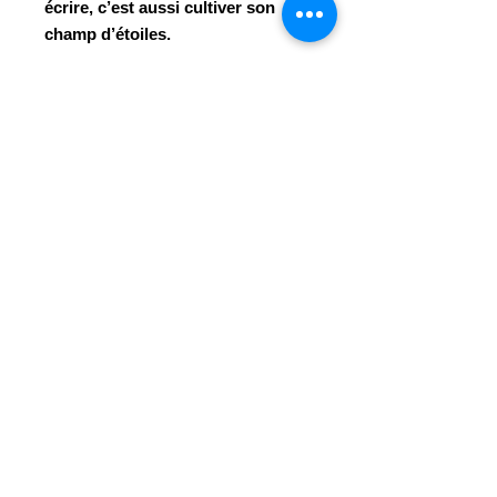
écrire, c’est aussi cultiver son
champ d’étoiles.
Année
2021
ISBN
978-2-39049-050-0
Faire un don
© 2023 - Centre Daily-Bul & C°
Tous droits réservés
Rue de la Loi, 14 B-7100 La Louvière
☎
+32 (0)64 22 46 99
info@dailybulandco.be