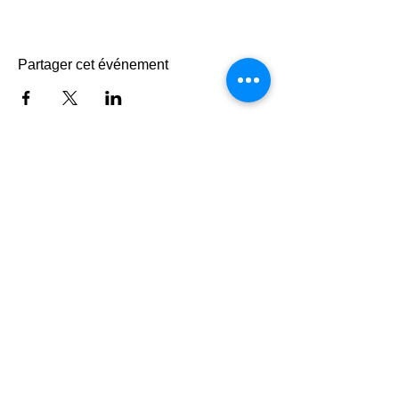
Partager cet événement
Faire un don
© 2023 - Centre Daily-Bul & C°
Tous droits réservés
Rue de la Loi, 14 B-7100 La Louvière
☎
+32 (0)64 22 46 99
info@dailybulandco.be
Le Centre Daily-Bul & C° bénéficie du soutien de