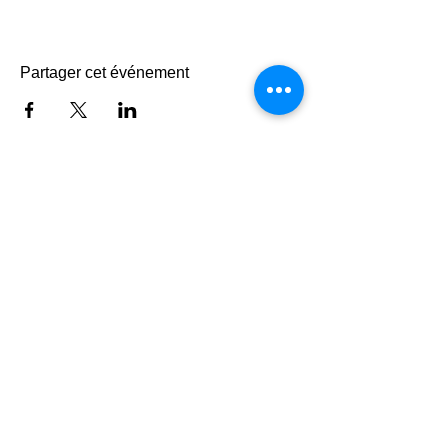
Partager cet événement
Faire un don
© 2023 - Centre Daily-Bul & C°
Tous droits réservés
Rue de la Loi, 14 B-7100 La Louvière
☎
+32 (0)64 22 46 99
info@dailybulandco.be
Le Centre Daily-Bul & C° bénéficie du soutien de