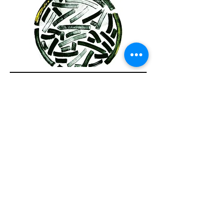
Autour de l'exposition
Les éditions du Centre Daily-Bul & C°
ont le plaisir de vous présenter la
publication consacrée à l’oeuvre
complète de Bernard Josse à
l’occasion du vernissage.