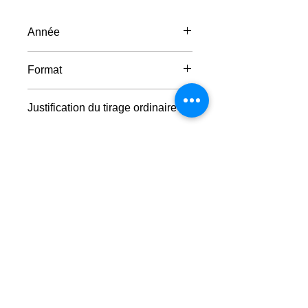
Année
1975
Format
14 x 18 cm
Justification du tirage ordinaire
500 exemplaires sur Hyacint
numérotés de 1 à 500.
Faire un don
© 2023 - Centre Daily-Bul & C°
Tous droits réservés
Rue de la Loi, 14 B-7100 La Louvière
☎
+32 (0)64 22 46 99
info@dailybulandco.be