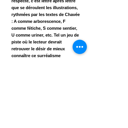
respecte, c’est lettre après lettre
que se déroulent les illustrations,
rythmées par les textes de Chavée
: A comme arborescence, F
comme fétiche, S comme sentier,
U comme uriner, etc. Tel un jeu de
piste où le lecteur devrait
retrouver le désir de mieux
connaître ce surréalisme
hennuyer historique revisité par
un regard actuel.
ISBN
978-2-931052-00-6
Année
2019