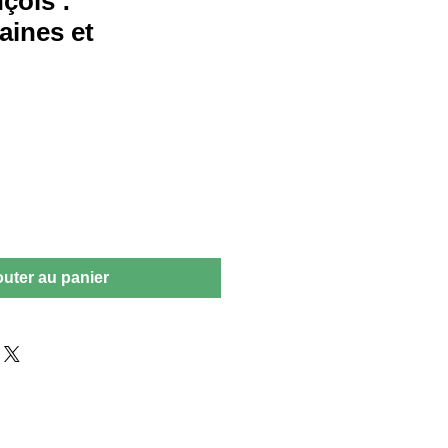
çois :
aines et
outer au panier