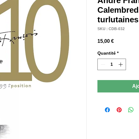
André Fran
Calembred
turlutaines
SKU : CDB-032
Prix
15,00 €
Quantité
*
Aj