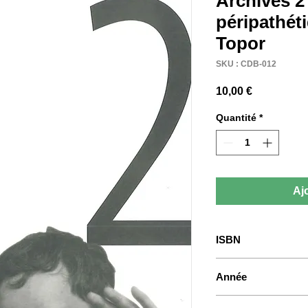
Archives 2
péripathét
Topor
SKU : CDB-012
Prix
10,00 €
Quantité
*
Aj
ISBN
978-2-930136-61-5
Année
2009