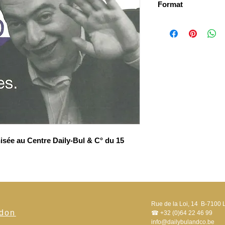
Format
15 x 21 cm
isée au Centre Daily-Bul & C° du 15
Rue de la Loi, 14 B-7100 
 don
☎ +32 (0)64 22 46 99
info@dailybulandco.be