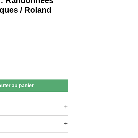
 : Randonnées
iques / Roland
outer au panier