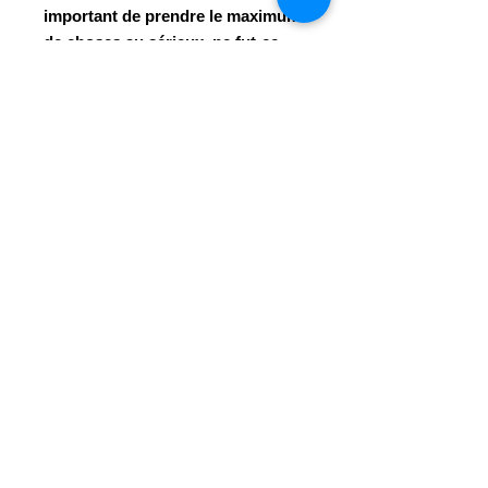
important de prendre le maximum
de choses au sérieux, ne fut-ce
que pour l’alléger !
ISBN
978-2-930659-92-3
Faire un don
© 2023 - Centre Daily-Bul & C°
Tous droits réservés
Rue de la Loi, 14 B-7100 La Louvière
☎
+32 (0)64 22 46 99
info@dailybulandco.be