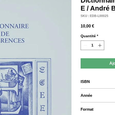
Dictionnair
E / André 
SKU : EDB-L00025
Prix
10,00 €
Quantité
*
Aj
ISBN
978-2-930136-51-6
Année
2007
Format