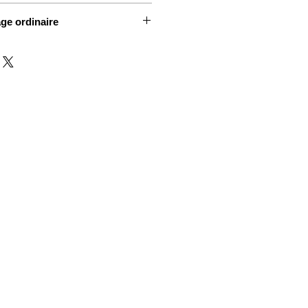
age ordinaire
mérotés de 1 à 600.