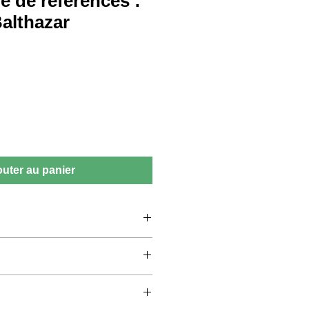
e de références :
Balthazar
outer au panier