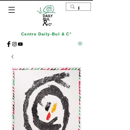
Centre Daily-Bul & C°