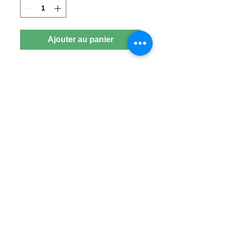
Ajouter au panier
Faire un don
© 2023 - Centre Daily-Bul & C°
Tous droits réservés
Rue de la Loi, 14 B-7100 La Louvière
☎
+32 (0)64 22 46 99
info@dailybulandco.be
Le Centre Daily-Bul & C° bénéficie du soutien de