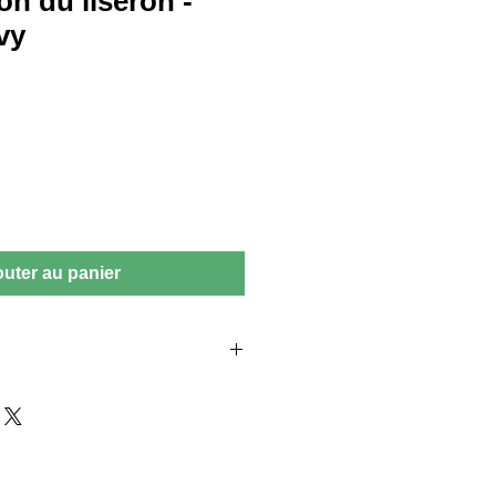
on du liseron -
vy
outer au panier