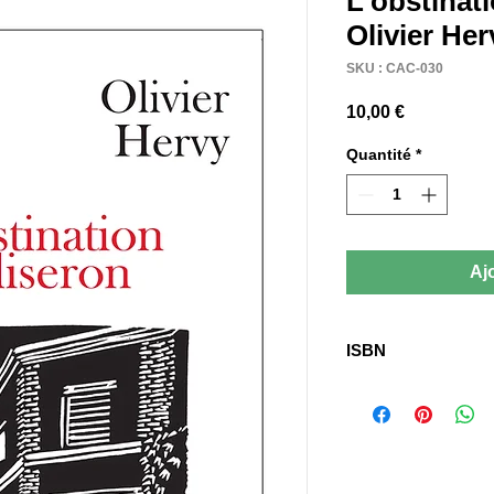
L'obstinati
Olivier Her
SKU : CAC-030
Prix
10,00 €
Quantité
*
Aj
ISBN
978-2-39049-008-1