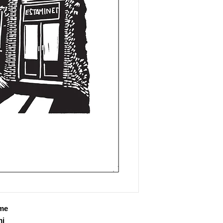
sme
mi