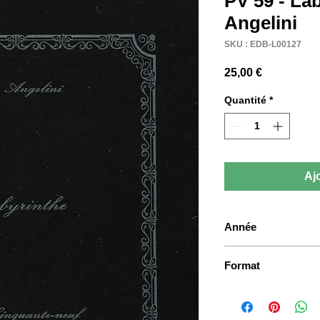
PV 59 - Lab
Angelini
SKU : EDB-L00127
Prix
25,00 €
Quantité
*
Aj
Année
1979
Format
11 x 14 cm