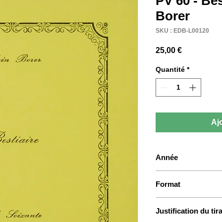
PV 60 - Bes
Borer
SKU : EDB-L00120
Prix
25,00 €
Quantité
*
Aj
Année
1979
Format
11 x 14 cm
Justification du tir