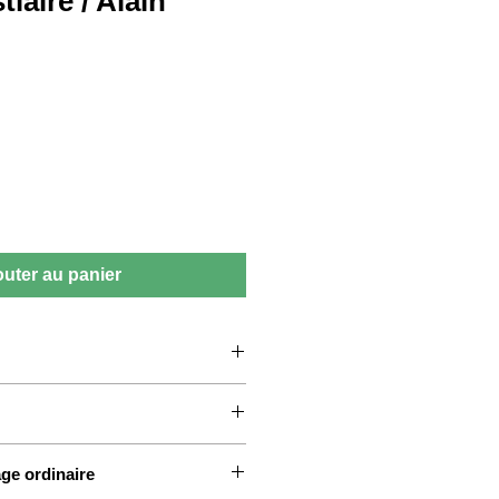
tiaire / Alain
outer au panier
age ordinaire