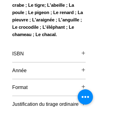
crabe ; Le tigre; L'abeille ; La
poule ; Le pigeon ; Le renard ; La
pieuvre ; L'araignée ; L'anguille ;
Le crocodile ; L'éléphant ; Le
chameau ; Le chacal.
ISBN
2-930136-33-2
Année
2002
Format
21 x 15 cm
Justification du tirage ordinaire
800 exemplaires sur papier Bioset
Justification du tirage de tête
numérotés de 1 à 800.
50 exemplaires sur papier