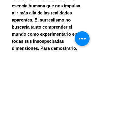
esencia humana que nos impulsa
a ir más allá de las realidades
aparentes. El surrealismo no
buscaría tanto comprender el
mundo como experimentarlo en
todas sus insospechadas
dimensiones. Para demostrarlo,
este libro adopta un enfoque
comparativo que ilustra el diálogo
permanente entre el movimiento
surrealista y el mundo que lo
rodea, pero también entre artistas
de un país a otro, en Europa y en
Canarias. Propone así medir la
profundidad y el alcance de este
surrealismo que ha conquistado
tantos corazones, y su frenética
búsqueda de una belleza que, en