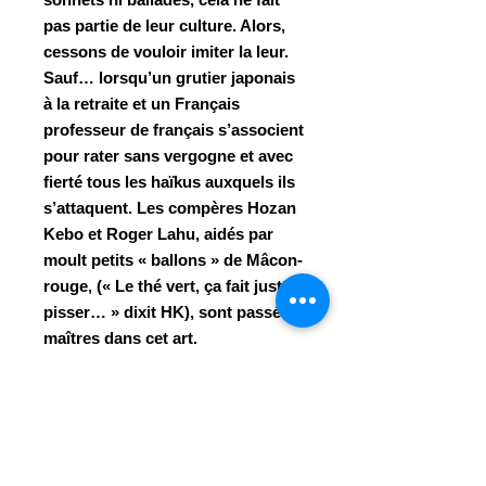
pas partie de leur culture. Alors,
cessons de vouloir imiter la leur.
Sauf… lorsqu’un grutier japonais
à la retraite et un Français
professeur de français s’associent
pour rater sans vergogne et avec
fierté tous les haïkus auxquels ils
s’attaquent. Les compères Hozan
Kebo et Roger Lahu, aidés par
moult petits « ballons » de Mâcon-
rouge, (« Le thé vert, ça fait juste
pisser… » dixit HK), sont passés
maîtres dans cet art.
Que les puristes crient au
scandale, que les grincheux
grinchent, nous, on se marre avec
ces deux lascars haïkuclastes.
(É. D.)